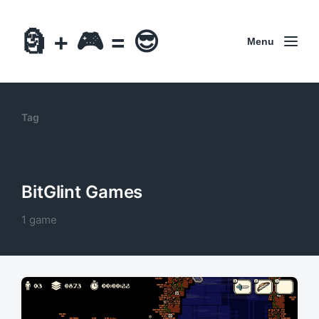
🗿 + 🎮 = 😎
Menu
Tag
BitGlint Games
1 game